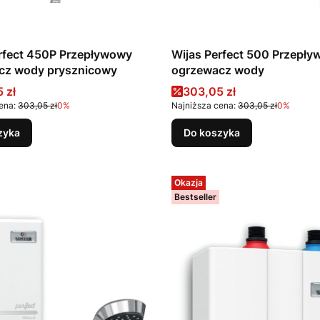
rfect 450P Przepływowy
Wijas Perfect 500 Przepł
cz wody prysznicowy
ogrzewacz wody
promocyjna
Cena promocyjna
 zł
303,05 zł
ena:
303,05 zł
0%
Najniższa cena:
303,05 zł
0%
zyka
Do koszyka
Okazja
Bestseller