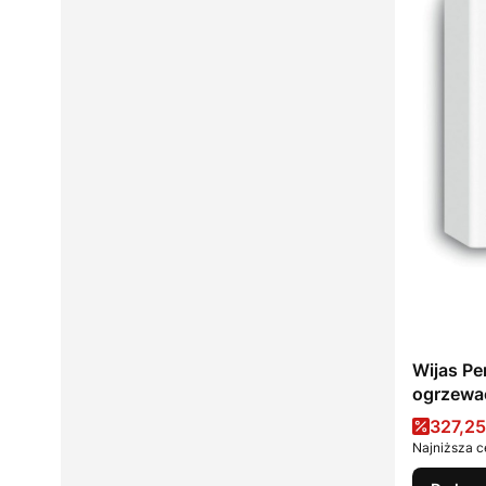
Wijas Pe
ogrzewa
Cena 
327,25
Najniższa c