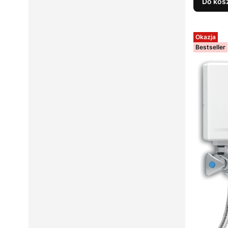
Do kos
Okazja
Bestseller