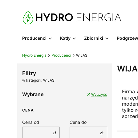
Producenci
Kotły
Zbiorniki
Podgrzew
Hydro Energia
Producenci
WIJAS
WIJA
Filtry
w kategorii: WIJAS
Firma 
Wybrane
Wyczyść
narzęd
modern
tylko
CENA
sprzed
Cena od
Cena do
zł
zł