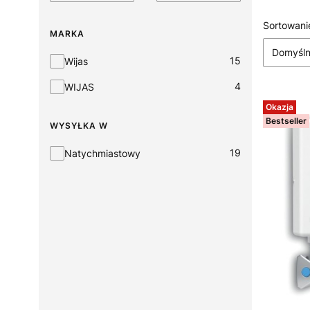
Lista
Sortowani
MARKA
Domyśl
Marka
15
Wijas
4
WIJAS
Okazja
Bestseller
WYSYŁKA W
Wysyłka w
19
Natychmiastowy