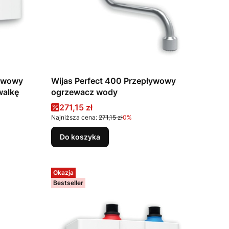
ływowy
Wijas Perfect 400 Przepływowy
walkę
ogrzewacz wody
Cena promocyjna
271,15 zł
Najniższa cena:
271,15 zł
0%
Do koszyka
Okazja
Bestseller