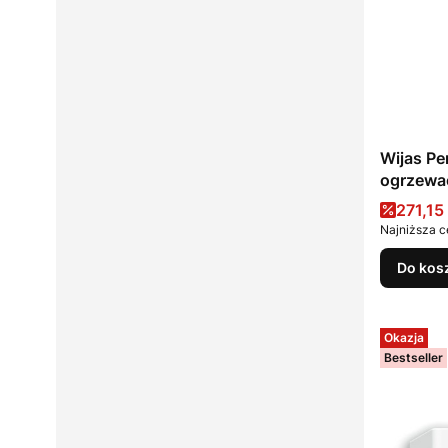
Wijas Pe
ogrzewa
Cena 
271,15 
Najniższa c
Do kos
Okazja
Bestseller