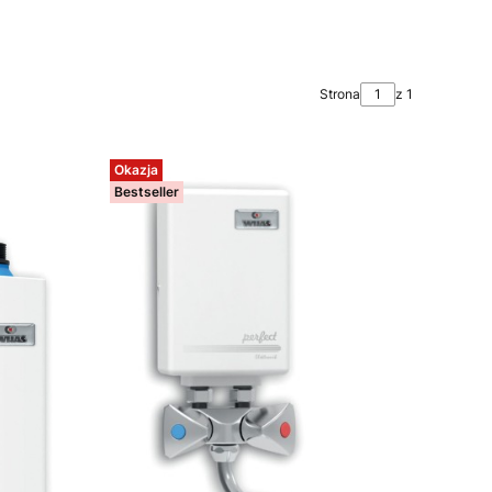
Strona
z 1
Okazja
Bestseller