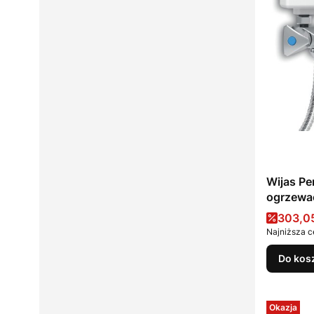
Wijas Pe
ogrzewa
Cena 
303,05
Najniższa c
Do kos
Okazja