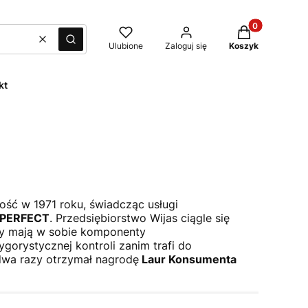
Produkty w kos
Wyczyść
Szukaj
Ulubione
Zaloguj się
Koszyk
kt
lność w 1971 roku, świadcząc usługi
PERFECT
. Przedsiębiorstwo Wijas ciągle się
ty mają w sobie komponenty
gorystycznej kontroli zanim trafi do
 dwa razy otrzymał nagrodę
Laur Konsumenta