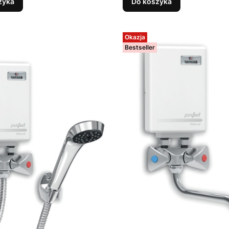
zyka
Do koszyka
Okazja
Bestseller