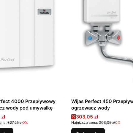
rfect 4000 Przepływowy
Wijas Perfect 450 Przepł
cz wody pod umywalkę
ogrzewacz wody
promocyjna
Cena promocyjna
 zł
303,05 zł
ena:
327,25 zł
0%
Najniższa cena:
303,05 zł
0%