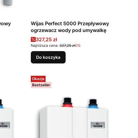
ywowy
Wijas Perfect 5000 Przepływowy
ogrzewacz wody pod umywalkę
Cena promocyjna
327,25 zł
Najniższa cena:
327,25 zł
0%
Do koszyka
Okazja
Bestseller