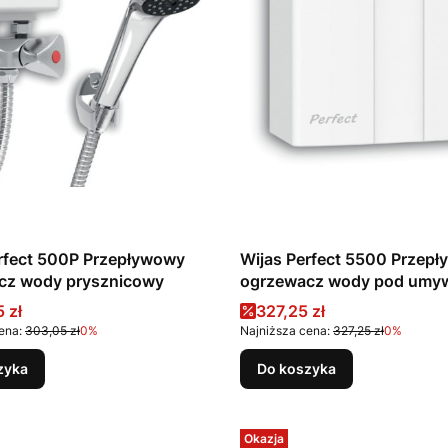
rfect 500P Przepływowy
Wijas Perfect 5500 Przep
cz wody prysznicowy
ogrzewacz wody pod umy
promocyjna
Cena promocyjna
 zł
327,25 zł
ena:
303,05 zł
0%
Najniższa cena:
327,25 zł
0%
zyka
Do koszyka
Okazja