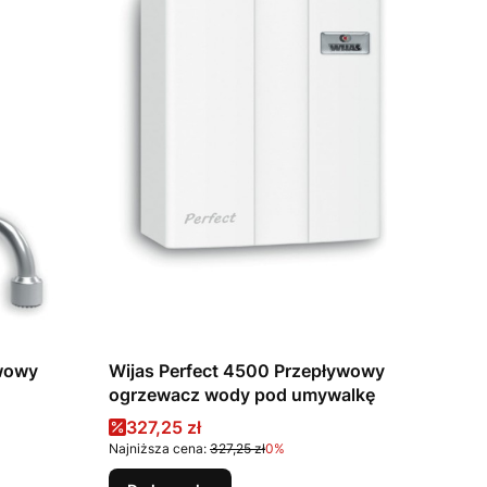
ywowy
Wijas Perfect 4500 Przepływowy
ogrzewacz wody pod umywalkę
Cena promocyjna
327,25 zł
Najniższa cena:
327,25 zł
0%