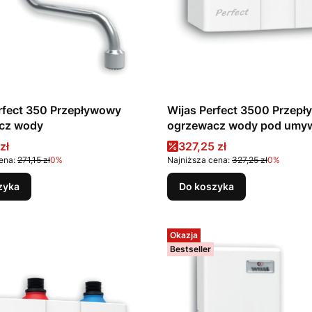
rfect 350 Przepływowy
Wijas Perfect 3500 Przep
cz wody
ogrzewacz wody pod umy
promocyjna
Cena promocyjna
zł
327,25 zł
ena:
271,15 zł
0%
Najniższa cena:
327,25 zł
0%
zyka
Do koszyka
Okazja
Bestseller