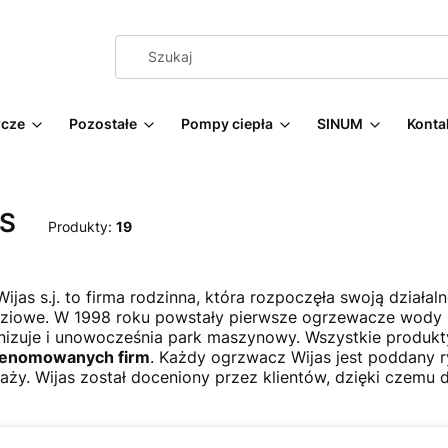
cze
Pozostałe
Pompy ciepła
SINUM
Konta
S
Produkty:
19
Wijas s.j. to firma rodzinna, która rozpoczęła swoją działa
ziowe. W 1998 roku powstały pierwsze ogrzewacze wody
izuje i unowocześnia park maszynowy. Wszystkie produk
renomowanych firm
. Każdy ogrzwacz Wijas jest poddany ry
aży. Wijas został doceniony przez klientów, dzięki czemu