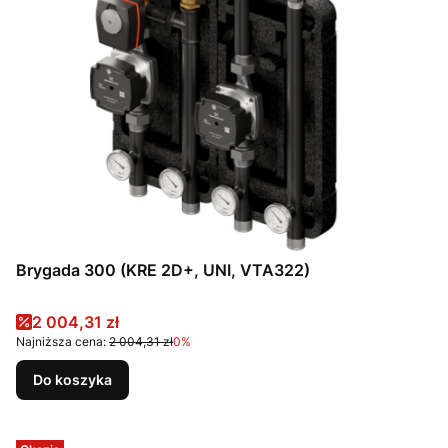
Brygada 300 (KRE 2D+, UNI, VTA322)
Cena promocyjna
2 004,31 zł
Najniższa cena:
2 004,31 zł
0%
Do koszyka