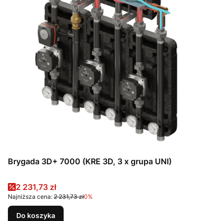
Brygada 3D+ 7000 (KRE 3D, 3 x grupa UNI)
Cena promocyjna
2 231,73 zł
Najniższa cena:
2 231,73 zł
0%
Do koszyka