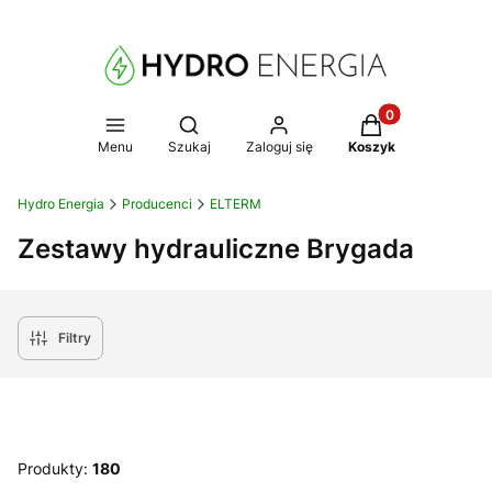
Produkty w koszy
Otwórz wyszukiwarkę
Menu
Szukaj
Zaloguj się
Koszyk
Hydro Energia
Producenci
ELTERM
Zestawy hydrauliczne Brygada
Filtry
Produkty:
180