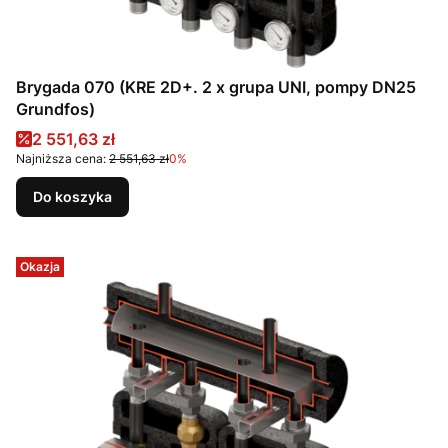
Brygada 070 (KRE 2D+. 2 x grupa UNI, pompy DN25
Grundfos)
Cena promocyjna
2 551,63 zł
Najniższa cena:
2 551,63 zł
0%
Do koszyka
Okazja