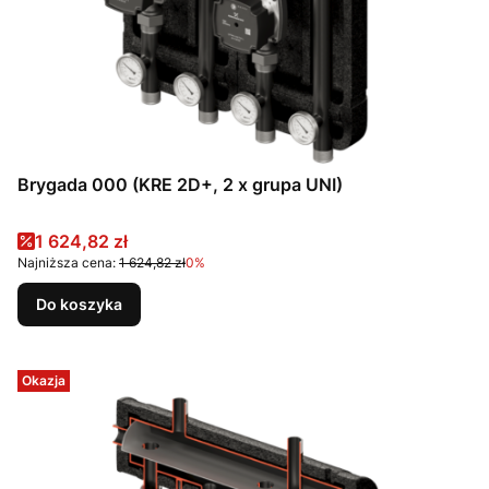
Brygada 000 (KRE 2D+, 2 x grupa UNI)
Cena promocyjna
1 624,82 zł
Najniższa cena:
1 624,82 zł
0%
Do koszyka
Okazja