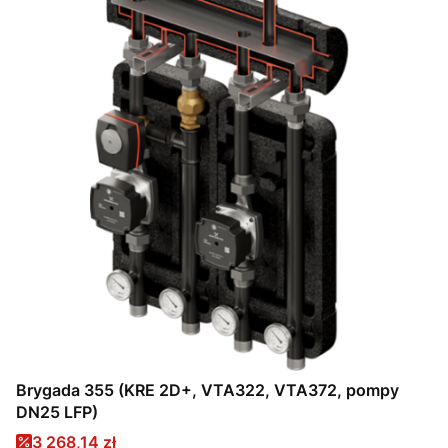
Brygada 355 (KRE 2D+, VTA322, VTA372, pompy
DN25 LFP)
Cena promocyjna
3 268,14 zł