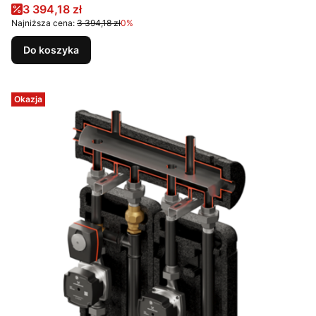
Cena promocyjna
3 394,18 zł
Najniższa cena:
3 394,18 zł
0%
Do koszyka
Okazja