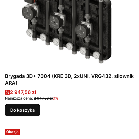
Brygada 3D+ 7004 (KRE 3D, 2xUNI, VRG432, siłownik
ARA)
Cena promocyjna
2 947,56 zł
Najniższa cena:
2 947,56 zł
0%
Do koszyka
Okazja