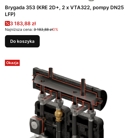
Brygada 353 (KRE 2D+, 2 x VTA322, pompy DN25
LFP)
Cena promocyjna
3 183,88 zł
Najniższa cena:
3 183,88 zł
0%
Do koszyka
Okazja