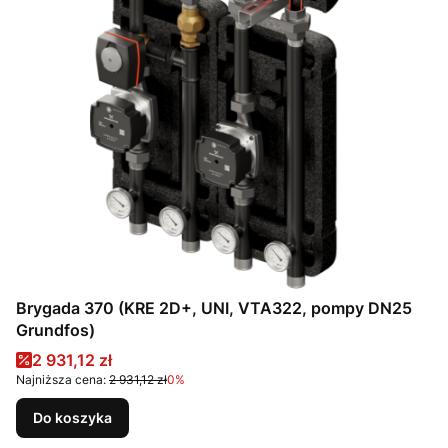
Brygada 370 (KRE 2D+, UNI, VTA322, pompy DN25
Grundfos)
Cena promocyjna
2 931,12 zł
Najniższa cena:
2 931,12 zł
0%
Do koszyka