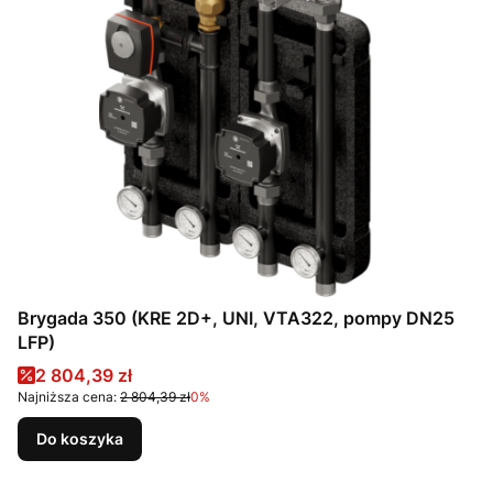
Brygada 350 (KRE 2D+, UNI, VTA322, pompy DN25
LFP)
Cena promocyjna
2 804,39 zł
Najniższa cena:
2 804,39 zł
0%
Do koszyka