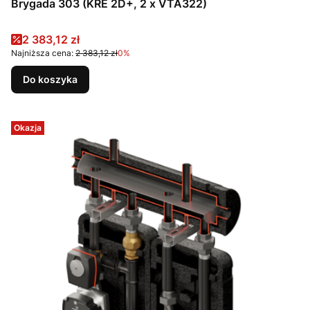
Brygada 303 (KRE 2D+, 2 x VTA322)
Cena promocyjna
2 383,12 zł
Najniższa cena:
2 383,12 zł
0%
Do koszyka
Okazja