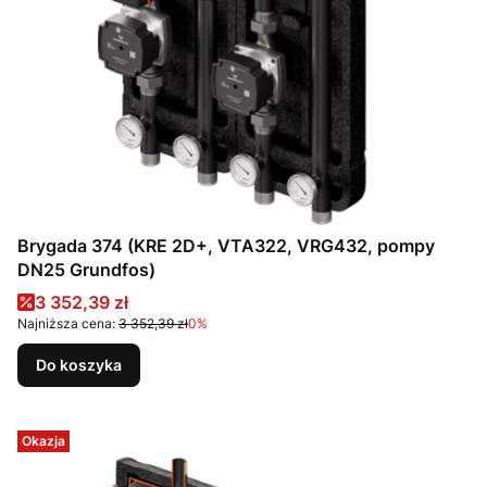
Brygada 374 (KRE 2D+, VTA322, VRG432, pompy
DN25 Grundfos)
Cena promocyjna
3 352,39 zł
Najniższa cena:
3 352,39 zł
0%
Do koszyka
Okazja