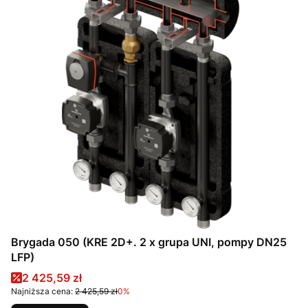
Brygada 050 (KRE 2D+. 2 x grupa UNI, pompy DN25
LFP)
Cena promocyjna
2 425,59 zł
Najniższa cena:
2 425,59 zł
0%