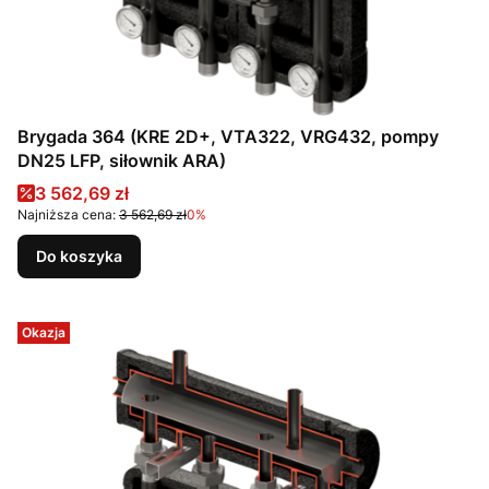
Brygada 364 (KRE 2D+, VTA322, VRG432, pompy
DN25 LFP, siłownik ARA)
Cena promocyjna
3 562,69 zł
Najniższa cena:
3 562,69 zł
0%
Do koszyka
Okazja