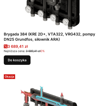
Brygada 384 (KRE 2D+, VTA322, VRG432, pompy
DN25 Grundfos, siłownik ARA)
Cena promocyjna
3 689,41 zł
Najniższa cena:
3 689,41 zł
0%
Do koszyka
Okazja