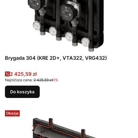
Brygada 304 (KRE 2D+, VTA322, VRG432)
Cena promocyjna
2 425,59 zł
Najniższa cena:
2 425,59 zł
0%
Do koszyka
Okazja