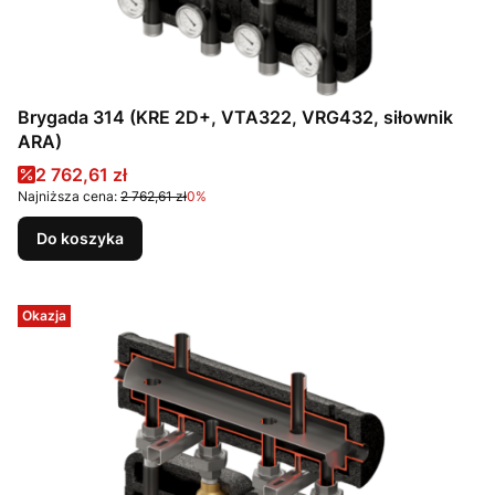
Brygada 314 (KRE 2D+, VTA322, VRG432, siłownik
ARA)
Cena promocyjna
2 762,61 zł
Najniższa cena:
2 762,61 zł
0%
Do koszyka
Okazja