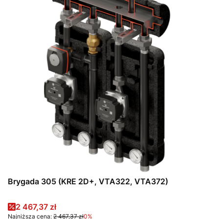
Brygada 305 (KRE 2D+, VTA322, VTA372)
Cena promocyjna
2 467,37 zł
Najniższa cena:
2 467,37 zł
0%