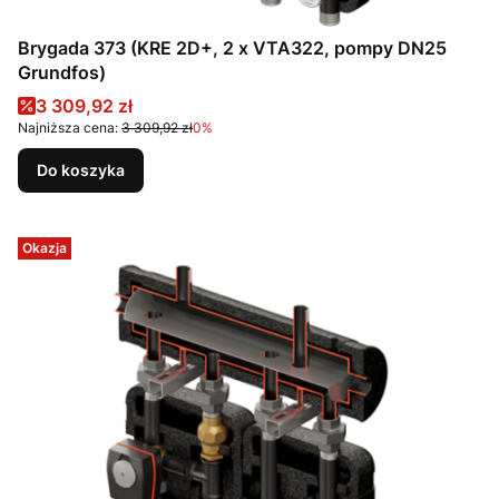
Brygada 373 (KRE 2D+, 2 x VTA322, pompy DN25
Grundfos)
Cena promocyjna
3 309,92 zł
Najniższa cena:
3 309,92 zł
0%
Do koszyka
Okazja