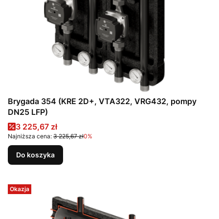
Brygada 354 (KRE 2D+, VTA322, VRG432, pompy
DN25 LFP)
Cena promocyjna
3 225,67 zł
Najniższa cena:
3 225,67 zł
0%
Do koszyka
Okazja