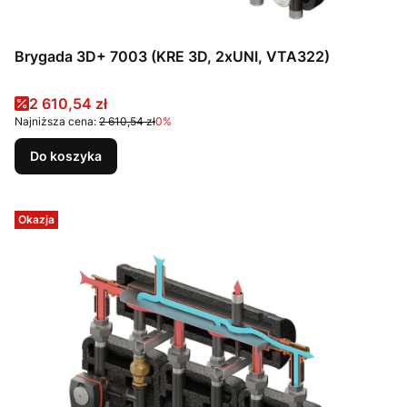
Brygada 3D+ 7003 (KRE 3D, 2xUNI, VTA322)
Cena promocyjna
2 610,54 zł
Najniższa cena:
2 610,54 zł
0%
Do koszyka
Okazja