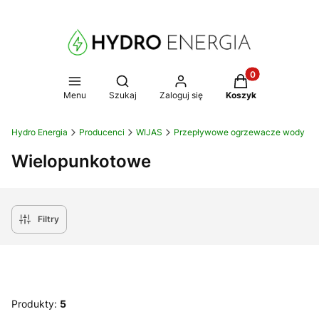
Produkty w koszy
Otwórz wyszukiwarkę
Menu
Szukaj
Zaloguj się
Koszyk
Hydro Energia
Producenci
WIJAS
Przepływowe ogrzewacze wody
Wielopunkotowe
Filtry
Produkty:
5