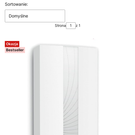
Lista produktów
Sortowanie:
Domyślne
Strona
z 1
Okazja
Bestseller