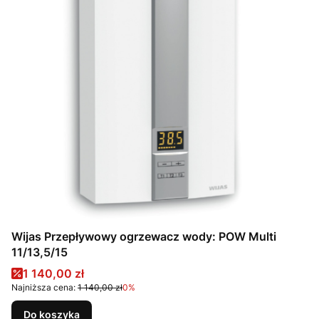
Wijas Przepływowy ogrzewacz wody: POW Multi
11/13,5/15
Cena promocyjna
1 140,00 zł
Najniższa cena:
1 140,00 zł
0%
Do koszyka