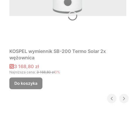
KOSPEL wymiennik SB-200 Termo Solar 2x
wężownica
Cena promocyjna
3 168,80 zł
Najniższa cena:
3 168,80 zł
0%
Do koszyka