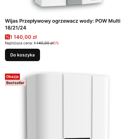
Wijas Przepływowy ogrzewacz wody: POW Multi
18/21/24
Cena promocyjna
1 140,00 zł
Najniższa cena:
1 140,00 zł
0%
Do koszyka
Okazja
Bestseller