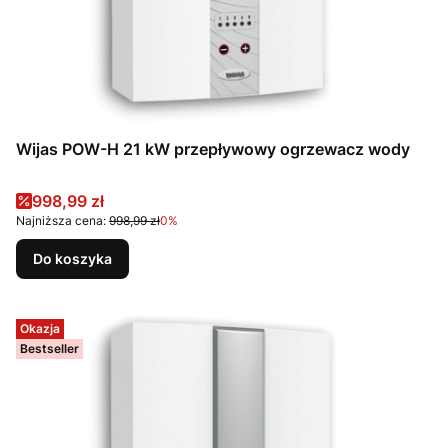
Wijas POW-H 21 kW przepływowy ogrzewacz wody
Cena promocyjna
998,99 zł
Najniższa cena:
998,99 zł
0%
Do koszyka
Okazja
Bestseller