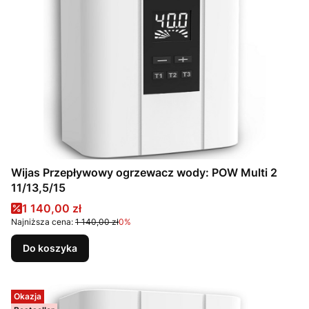
Wijas Przepływowy ogrzewacz wody: POW Multi 2
11/13,5/15
Cena promocyjna
1 140,00 zł
Najniższa cena:
1 140,00 zł
0%
Do koszyka
Okazja