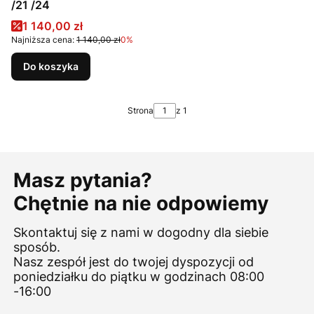
/21 /24
Cena promocyjna
1 140,00 zł
Najniższa cena:
1 140,00 zł
0%
Do koszyka
Strona
z 1
Masz pytania?
Chętnie na nie odpowiemy
Skontaktuj się z nami w dogodny dla siebie
sposób.
Nasz zespół jest do twojej dyspozycji od
poniedziałku do piątku w godzinach 08:00
-16:00