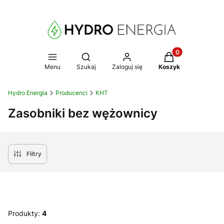
Produkty w koszy
Otwórz wyszukiwarkę
Menu
Szukaj
Zaloguj się
Koszyk
Hydro Energia
Producenci
KHT
Zasobniki bez wężownicy
Filtry
Produkty:
4