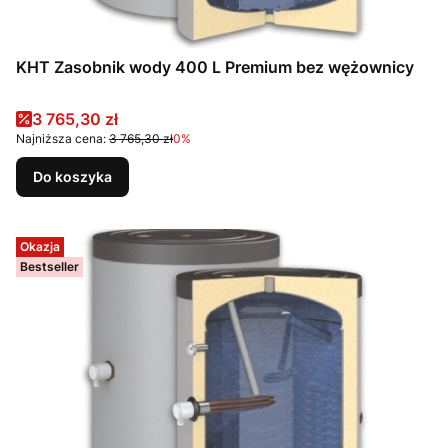
KHT Zasobnik wody 400 L Premium bez wężownicy
Cena promocyjna
3 765,30 zł
Najniższa cena:
3 765,30 zł
0%
Do koszyka
Okazja
Bestseller