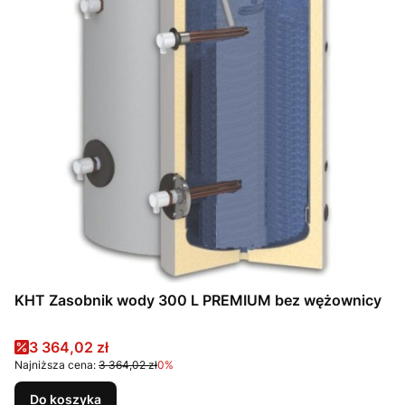
KHT Zasobnik wody 300 L PREMIUM bez wężownicy
Cena promocyjna
3 364,02 zł
Najniższa cena:
3 364,02 zł
0%
Do koszyka