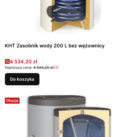
KHT Zasobnik wody 200 L bez wężownicy
Cena promocyjna
4 534,20 zł
Najniższa cena:
4 534,20 zł
0%
Do koszyka
Okazja