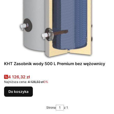
KHT Zasobnik wody 500 L Premium bez wężownicy
Cena promocyjna
4 126,32 zł
Najniższa cena:
4 126,32 zł
0%
Do koszyka
Strona
z 1