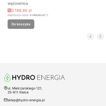
wężownica
Cena promocyjna
3 168,80 zł
Najniższa cena:
3 168,80 zł
0%
Do koszyka
Adres:
ul. Mielczarskiego 121,
25-611 Kielce
sklep@hydro-energia.pl