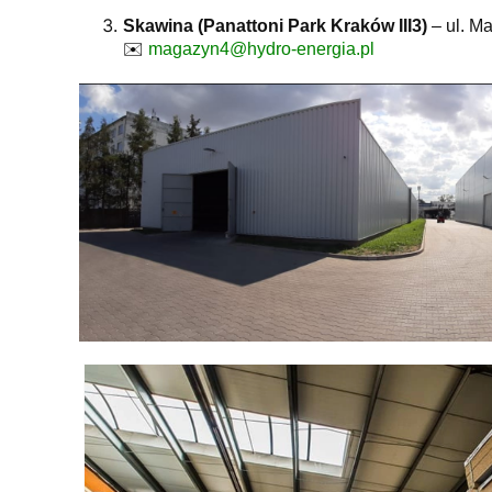
Skawina (Panattoni Park Kraków III3)
– ul. Ma
✉️
magazyn4@hydro-energia.pl