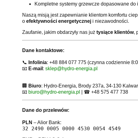
Kompletne systemy grzewcze dopasowane do i
Naszą misją jest zapewnianie klientom komfortu cie
o
efektywności energetycznej
i niezawodności.
Zaufanie, jakim obdarzyły nas już
tysiące klientów
,
Dane kontaktowe:
📞
Infolinia
: +48 884 077 775 (czynna codziennie 8:
📧
E-mail
:
sklep@hydro-energia.pl
🏢
Biuro
: Hydro-Energia, Brody 237a, 34-130 Kalwa
📧
biuro@hydro-energia.pl
| ☎ +48 575 477 738
Dane do przelewów:
PLN
– Alior Bank:
32 2490 0005 0000 4530 0054 4549