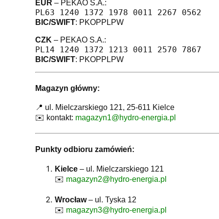
EUR
– PEKAO S.A.:
PL63 1240 1372 1978 0011 2267 0562
BIC/SWIFT
: PKOPPLPW
CZK
– PEKAO S.A.:
PL14 1240 1372 1213 0011 2570 7867
BIC/SWIFT
: PKOPPLPW
Magazyn główny:
📍 ul. Mielczarskiego 121, 25-611 Kielce
✉️ kontakt:
magazyn1@hydro-energia.pl
Punkty odbioru zamówień:
Kielce
– ul. Mielczarskiego 121
✉️
magazyn2@hydro-energia.pl
Wrocław
– ul. Tyska 12
✉️
magazyn3@hydro-energia.pl