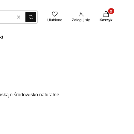
Produkty w kos
Wyczyść
Szukaj
Ulubione
Zaloguj się
Koszyk
kt
oską o środowisko naturalne.