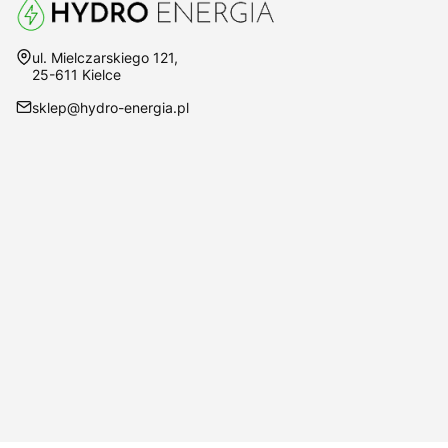
Adres:
ul. Mielczarskiego 121,
25-611 Kielce
sklep@hydro-energia.pl