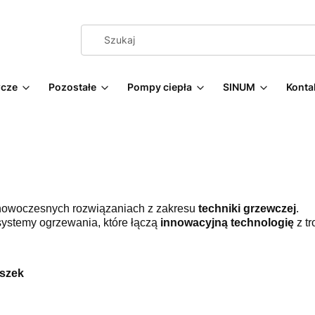
cze
Pozostałe
Pompy ciepła
SINUM
Konta
w nowoczesnych rozwiązaniach z zakresu
techniki grzewczej
.
ystemy ogrzewania, które łączą
innowacyjną technologię
z tr
oszek