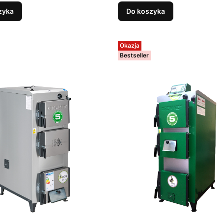
zyka
Do koszyka
Okazja
Bestseller