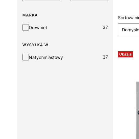
MARKA
Lista
Sortowani
Marka
37
Drewmet
Domyśl
WYSYŁKA W
Okazja
Wysyłka w
37
Natychmiastowy