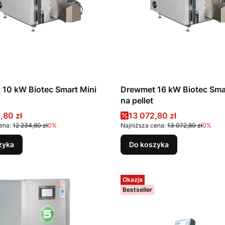
10 kW Biotec Smart Mini
Drewmet 16 kW Biotec Sma
na pellet
promocyjna
Cena promocyjna
,80 zł
13 072,80 zł
ena:
12 234,80 zł
0%
Najniższa cena:
13 072,80 zł
0%
zyka
Do koszyka
Okazja
Bestseller