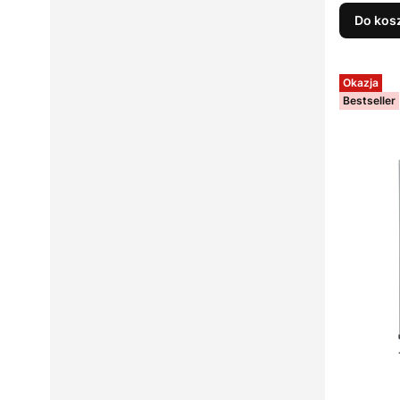
Do kos
Okazja
Bestseller