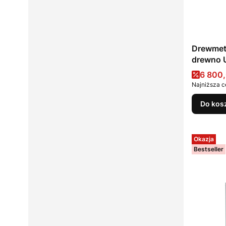
Drewmet
drewno 
Cena 
6 800,
Najniższa c
Do kos
Okazja
Bestseller