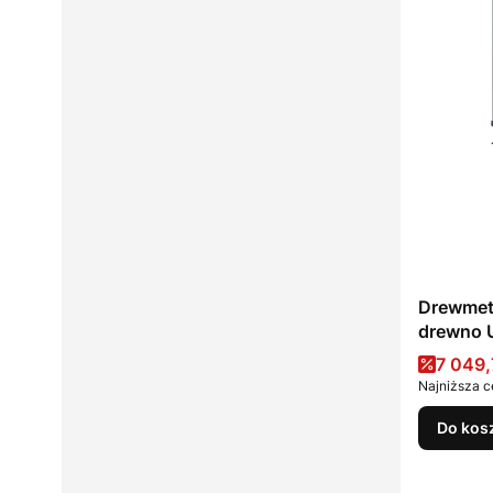
Drewmet
drewno 
Cena 
7 049,
Najniższa c
Do kos