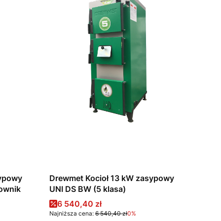
sypowy
Drewmet Kocioł 13 kW zasypowy
erownik
UNI DS BW (5 klasa)
Cena promocyjna
6 540,40 zł
Najniższa cena:
6 540,40 zł
0%