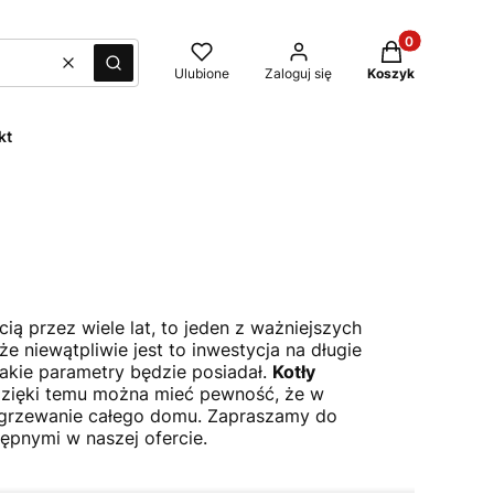
Produkty w kos
Wyczyść
Szukaj
Ulubione
Zaloguj się
Koszyk
kt
cią przez wiele lat, to jeden z ważniejszych
 niewątpliwie jest to inwestycja na długie
 jakie parametry będzie posiadał.
Kotły
 Dzięki temu można mieć pewność, że w
ogrzewanie całego domu. Zapraszamy do
ępnymi w naszej ofercie.