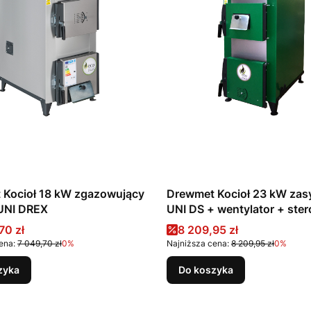
 Kocioł 18 kW zgazowujący
Drewmet Kocioł 23 kW za
UNI DREX
UNI DS + wentylator + st
promocyjna
Cena promocyjna
70 zł
8 209,95 zł
ena:
7 049,70 zł
0%
Najniższa cena:
8 209,95 zł
0%
zyka
Do koszyka