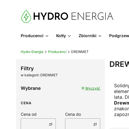
Producenci
Kotły
Zbiorniki
Podgrzew
Hydro Energia
Producenci
DREWMET
DRE
Filtry
w kategorii: DREWMET
Solidn
Wybrane
Wyczyść
elemen
lata. 
Drew
CENA
znakom
zapozn
Cena od
Cena do
zł
zł