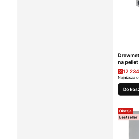
Drewmet 
na pellet
Cena 
12 234
Najniższa c
Do kos
Okazja
Bestseller