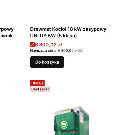
sypowy
Drewmet Kocioł 18 kW zasypowy
erownik
UNI DS BW (5 klasa)
Cena promocyjna
6 800,02 zł
Najniższa cena:
6 800,02 zł
0%
Do koszyka
Okazja
Bestseller