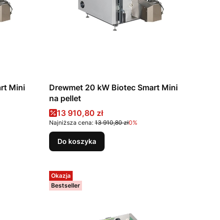
rt Mini
Drewmet 20 kW Biotec Smart Mini
na pellet
Cena promocyjna
13 910,80 zł
Najniższa cena:
13 910,80 zł
0%
Do koszyka
Okazja
Bestseller