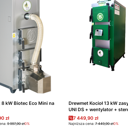
8 kW Biotec Eco Mini na
Drewmet Kocioł 13 kW za
UNI DS + wentylator + st
promocyjna
Cena promocyjna
90 zł
7 449,90 zł
ena:
9 997,90 zł
0%
Najniższa cena:
7 449,90 zł
0%