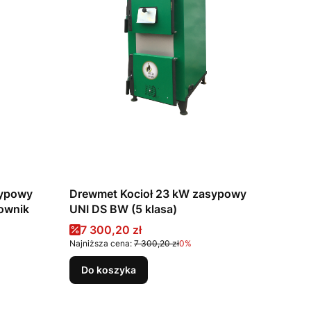
sypowy
Drewmet Kocioł 23 kW zasypowy
erownik
UNI DS BW (5 klasa)
Cena promocyjna
7 300,20 zł
Najniższa cena:
7 300,20 zł
0%
Do koszyka