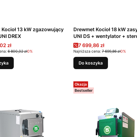
 Kocioł 13 kW zgazowujący
Drewmet Kocioł 18 kW za
UNI DREX
UNI DS + wentylator + st
promocyjna
Cena promocyjna
02 zł
7 699,86 zł
ena:
6 800,02 zł
0%
Najniższa cena:
7 699,86 zł
0%
zyka
Do koszyka
Okazja
Bestseller