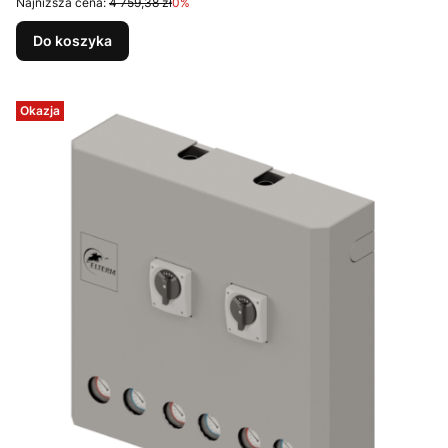
Najniższa cena:
4 759,38 zł
0%
Do koszyka
Okazja