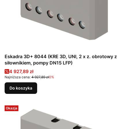
Eskadra 3D+ 8044 (KRE 3D, UNI, 2 x z. obrotowy z
siłownikiem, pompy DN15 LFP)
Cena promocyjna
4 927,89 zł
Najniższa cena:
4 927,89 zł
0%
Do koszyka
Okazja