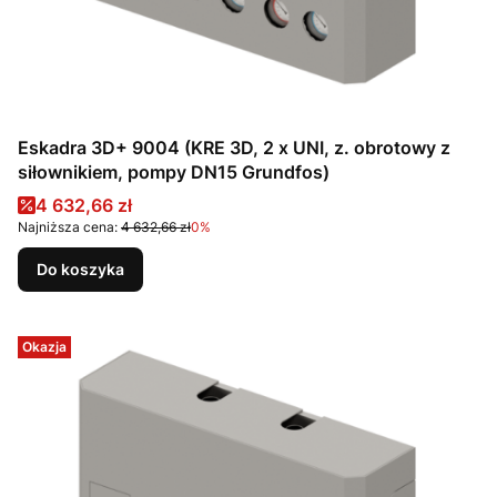
Eskadra 3D+ 9004 (KRE 3D, 2 x UNI, z. obrotowy z
siłownikiem, pompy DN15 Grundfos)
Cena promocyjna
4 632,66 zł
Najniższa cena:
4 632,66 zł
0%
Do koszyka
Okazja