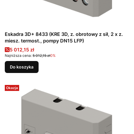
Eskadra 3D+ 8433 (KRE 3D, z. obrotowy z sił, 2 x z.
miesz. termost., pompy DN15 LFP)
Cena promocyjna
5 012,15 zł
Najniższa cena:
5 012,15 zł
0%
Do koszyka
Okazja