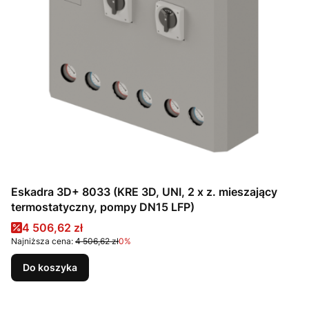
Eskadra 3D+ 8033 (KRE 3D, UNI, 2 x z. mieszający
termostatyczny, pompy DN15 LFP)
Cena promocyjna
4 506,62 zł
Najniższa cena:
4 506,62 zł
0%
Do koszyka