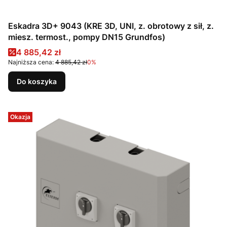
Eskadra 3D+ 9043 (KRE 3D, UNI, z. obrotowy z sił, z.
miesz. termost., pompy DN15 Grundfos)
Cena promocyjna
4 885,42 zł
Najniższa cena:
4 885,42 zł
0%
Do koszyka
Okazja