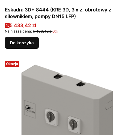
Eskadra 3D+ 8444 (KRE 3D, 3 x z. obrotowy z
siłownikiem, pompy DN15 LFP)
Cena promocyjna
5 433,42 zł
Najniższa cena:
5 433,42 zł
0%
Do koszyka
Okazja