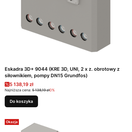
Eskadra 3D+ 9044 (KRE 3D, UNI, 2 x z. obrotowy z
siłownikiem, pompy DN15 Grundfos)
Cena promocyjna
5 138,19 zł
Najniższa cena:
5 138,19 zł
0%
Do koszyka
Okazja