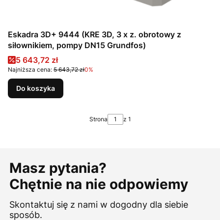
Eskadra 3D+ 9444 (KRE 3D, 3 x z. obrotowy z
siłownikiem, pompy DN15 Grundfos)
Cena promocyjna
5 643,72 zł
Najniższa cena:
5 643,72 zł
0%
Do koszyka
Strona
z 1
Masz pytania?
Chętnie na nie odpowiemy
Skontaktuj się z nami w dogodny dla siebie
sposób.