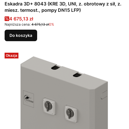
Eskadra 3D+ 8043 (KRE 3D, UNI, z. obrotowy z sił, z.
miesz. termost., pompy DN15 LFP)
Cena promocyjna
4 675,13 zł
Najniższa cena:
4 675,13 zł
0%
Do koszyka
Okazja