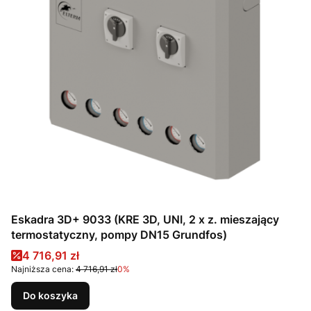
Eskadra 3D+ 9033 (KRE 3D, UNI, 2 x z. mieszający
termostatyczny, pompy DN15 Grundfos)
Cena promocyjna
4 716,91 zł
Najniższa cena:
4 716,91 zł
0%
Do koszyka