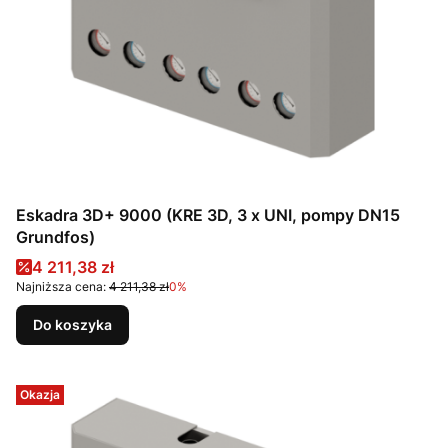
Eskadra 3D+ 9000 (KRE 3D, 3 x UNI, pompy DN15
Grundfos)
Cena promocyjna
4 211,38 zł
Najniższa cena:
4 211,38 zł
0%
Do koszyka
Okazja