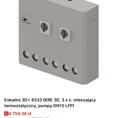
Eskadra 3D+ 8333 (KRE 3D, 3 x z. mieszający
termostatyczny, pompy DN15 LFP)
Cena promocyjna
4 759,38 zł