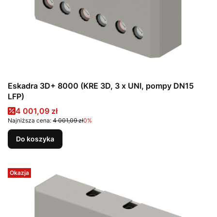
Eskadra 3D+ 8000 (KRE 3D, 3 x UNI, pompy DN15
LFP)
Cena promocyjna
4 001,09 zł
Najniższa cena:
4 001,09 zł
0%
Do koszyka
Okazja