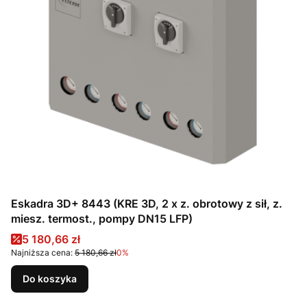
Eskadra 3D+ 8443 (KRE 3D, 2 x z. obrotowy z sił, z.
miesz. termost., pompy DN15 LFP)
Cena promocyjna
5 180,66 zł
Najniższa cena:
5 180,66 zł
0%
Do koszyka