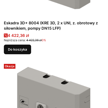
Eskadra 3D+ 8004 (KRE 3D, 2 x UNI, z. obrotowy z
siłownikiem, pompy DN15 LFP)
Cena promocyjna
4 422,36 zł
Najniższa cena:
4 422,36 zł
0%
Do koszyka
Okazja