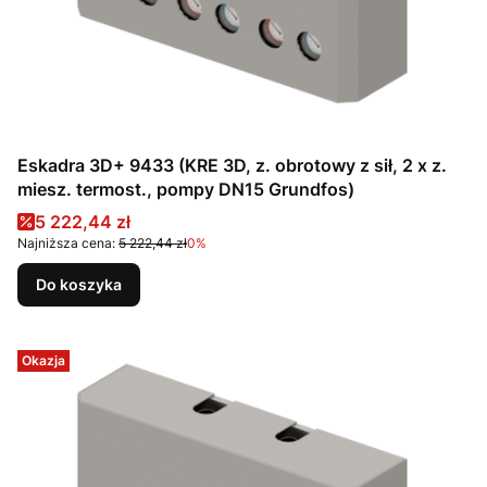
Eskadra 3D+ 9433 (KRE 3D, z. obrotowy z sił, 2 x z.
miesz. termost., pompy DN15 Grundfos)
Cena promocyjna
5 222,44 zł
Najniższa cena:
5 222,44 zł
0%
Do koszyka
Okazja