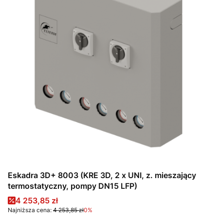
Eskadra 3D+ 8003 (KRE 3D, 2 x UNI, z. mieszający
termostatyczny, pompy DN15 LFP)
Cena promocyjna
4 253,85 zł
Najniższa cena:
4 253,85 zł
0%