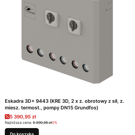
Eskadra 3D+ 9443 (KRE 3D, 2 x z. obrotowy z sił, z.
miesz. termost., pompy DN15 Grundfos)
Cena promocyjna
5 390,95 zł
Najniższa cena:
5 390,95 zł
0%
Do koszyka