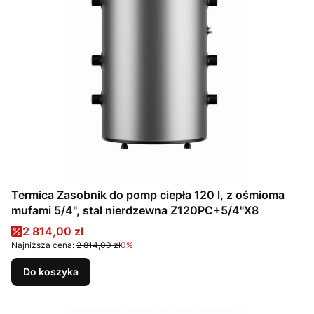
Termica Zasobnik do pomp ciepła 120 l, z ośmioma
mufami 5/4", stal nierdzewna Z120PC+5/4"X8
Cena promocyjna
2 814,00 zł
Najniższa cena:
2 814,00 zł
0%
Do koszyka