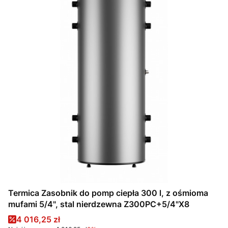
Termica Zasobnik do pomp ciepła 300 l, z ośmioma
mufami 5/4", stal nierdzewna Z300PC+5/4"X8
Cena promocyjna
4 016,25 zł