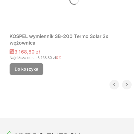
KOSPEL wymiennik SB-200 Termo Solar 2x
wężownica
Cena promocyjna
3 168,80 zł
Najniższa cena:
3 168,80 zł
0%
Do koszyka