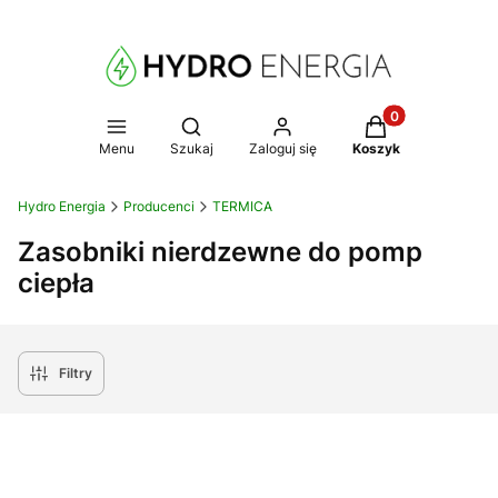
Produkty w koszy
Otwórz wyszukiwarkę
Menu
Szukaj
Zaloguj się
Koszyk
Hydro Energia
Producenci
TERMICA
Zasobniki nierdzewne do pomp
ciepła
Filtry