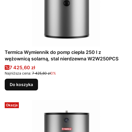
Termica Wymiennik do pomp ciepła 250 l z
wężownicą solarną, stal nierdzewna W2W250PCS
Cena promocyjna
7 425,60 zł
Najniższa cena:
7 425,60 zł
0%
Do koszyka
Okazja