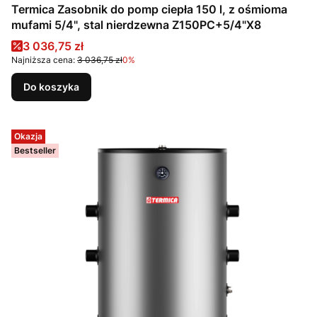
Termica Zasobnik do pomp ciepła 150 l, z ośmioma
mufami 5/4", stal nierdzewna Z150PC+5/4"X8
Cena promocyjna
3 036,75 zł
Najniższa cena:
3 036,75 zł
0%
Do koszyka
Okazja
Bestseller