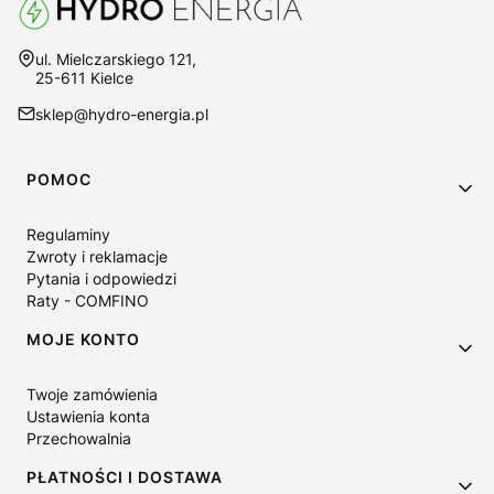
Adres:
ul. Mielczarskiego 121,
25-611 Kielce
sklep@hydro-energia.pl
Linki w stopce
POMOC
Regulaminy
Zwroty i reklamacje
Pytania i odpowiedzi
Raty - COMFINO
MOJE KONTO
Twoje zamówienia
Ustawienia konta
Przechowalnia
PŁATNOŚCI I DOSTAWA