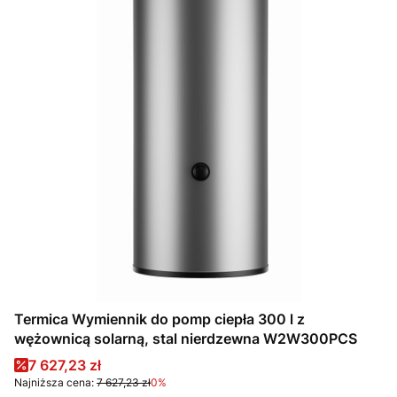
Termica Wymiennik do pomp ciepła 300 l z
wężownicą solarną, stal nierdzewna W2W300PCS
Cena promocyjna
7 627,23 zł
Najniższa cena:
7 627,23 zł
0%