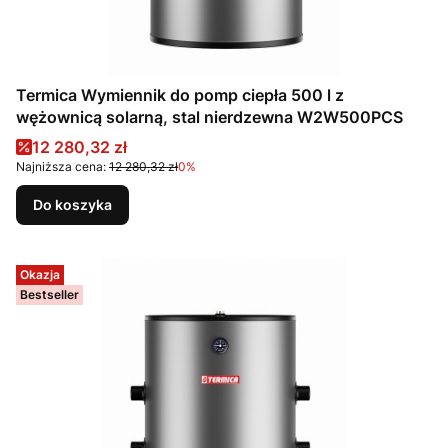
Termica Wymiennik do pomp ciepła 500 l z
wężownicą solarną, stal nierdzewna W2W500PCS
Cena promocyjna
12 280,32 zł
Najniższa cena:
12 280,32 zł
0%
Do koszyka
Okazja
Bestseller