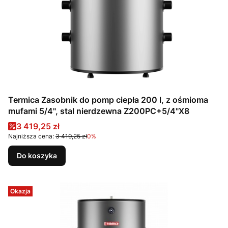
Termica Zasobnik do pomp ciepła 200 l, z ośmioma
mufami 5/4", stal nierdzewna Z200PC+5/4"X8
Cena promocyjna
3 419,25 zł
Najniższa cena:
3 419,25 zł
0%
Do koszyka
Okazja