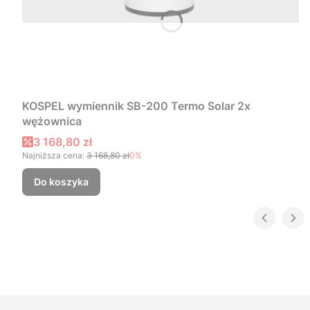
KOSPEL wymiennik SB-200 Termo Solar 2x
wężownica
Cena promocyjna
3 168,80 zł
Najniższa cena:
3 168,80 zł
0%
Do koszyka