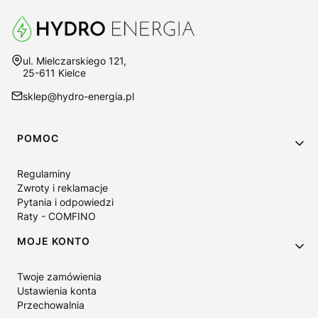
Adres:
ul. Mielczarskiego 121,
25-611 Kielce
sklep@hydro-energia.pl
Linki w stopce
POMOC
Regulaminy
Zwroty i reklamacje
Pytania i odpowiedzi
Raty - COMFINO
MOJE KONTO
Twoje zamówienia
Ustawienia konta
Przechowalnia