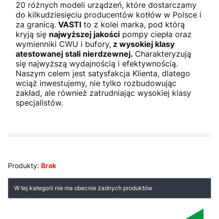
20 różnych modeli urządzeń, które dostarczamy
do kilkudziesięciu producentów kotłów w Polsce i
za granicą.
VASTI
to z kolei marka, pod którą
kryją się
najwyższej jakości
pompy ciepła oraz
wymienniki CWU i bufory,
z wysokiej klasy
atestowanej stali nierdzewnej.
Charakteryzują
się najwyższą wydajnością i efektywnością.
Naszym celem jest satysfakcja Klienta, dlatego
wciąż inwestujemy, nie tylko rozbudowując
zakład, ale również zatrudniając wysokiej klasy
specjalistów.
Produkty:
Brak
Lista produktów
W tej kategorii nie ma obecnie żadnych produktów